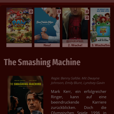
2D
2D
3D
2D
Neu!
2. Woche!
3. Woche!Im Bundesstart
The Smashing Machine
Regie: Benny Safdie. Mit Dwayne
Johnson, Emily Blunt, Lyndsey Gavin
Mark Kerr, ein erfolgreicher
Ringer, kann auf eine
beeindruckende Karriere
zurückblicken. Doch die
Olympischen Spiele 1996 in