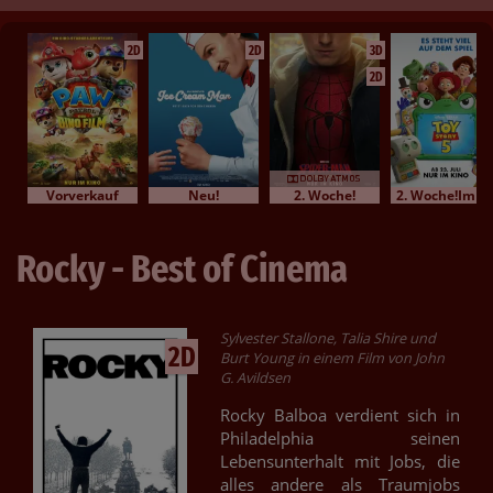
2D
2D
3D
2D
Vorverkauf
Neu!
2. Woche!
2. Woche!Im Bundesstart
Rocky - Best of Cinema
Sylvester Stallone, Talia Shire und
2D
Burt Young in einem Film von John
G. Avildsen
Rocky Balboa verdient sich in
Philadelphia seinen
Lebensunterhalt mit Jobs, die
alles andere als Traumjobs