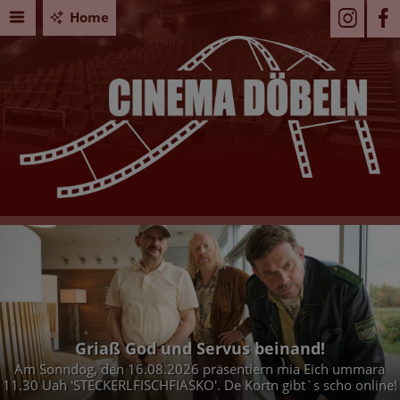
Home
Griaß God und Servus beinand!
Am Sonndog, den 16.08.2026 präsentiern mia Eich ummara
11.30 Uah 'STECKERLFISCHFIASKO'. De Kortn gibt`s scho online!