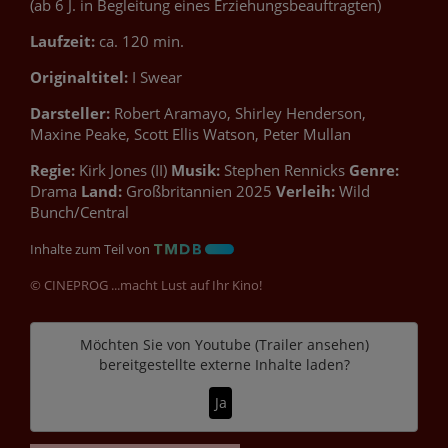
(ab 6 J. in Begleitung eines Erziehungsbeauftragten)
Laufzeit:
ca. 120 min.
Originaltitel:
I Swear
Darsteller:
Robert Aramayo, Shirley Henderson,
Maxine Peake, Scott Ellis Watson, Peter Mullan
Regie:
Kirk Jones (II)
Musik:
Stephen Rennicks
Genre:
Drama
Land:
Großbritannien 2025
Verleih:
Wild
Bunch/Central
Inhalte zum Teil von
© CINEPROG ...macht Lust auf Ihr Kino!
Möchten Sie von
Youtube (Trailer ansehen)
bereitgestellte externe Inhalte laden?
Ja