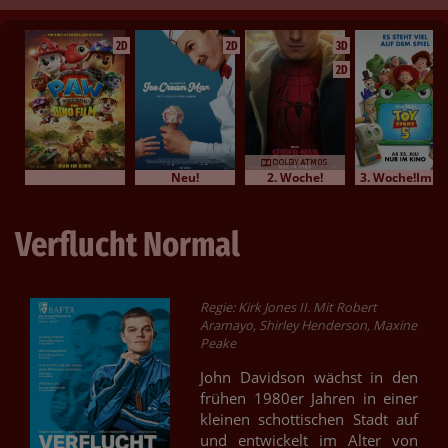
2D
2D
3D
2D
Neu!
2. Woche!
3. Woche!Im Bundesstart
Verflucht Normal
Regie: Kirk Jones II. Mit Robert
Aramayo, Shirley Henderson, Maxine
Peake
John Davidson wächst in den
frühen 1980er Jahren in einer
kleinen schottischen Stadt auf
und entwickelt im Alter von