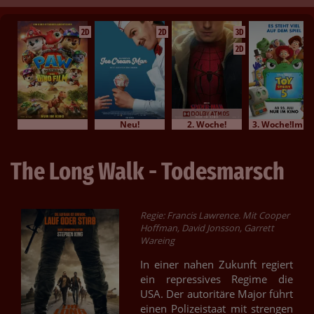
2D
2D
3D
2D
Neu!
2. Woche!
3. Woche!Im Bundesstart
The Long Walk - Todesmarsch
Regie: Francis Lawrence. Mit Cooper
Hoffman, David Jonsson, Garrett
Wareing
In einer nahen Zukunft regiert
ein repressives Regime die
USA. Der autoritäre Major führt
einen Polizeistaat mit strengen