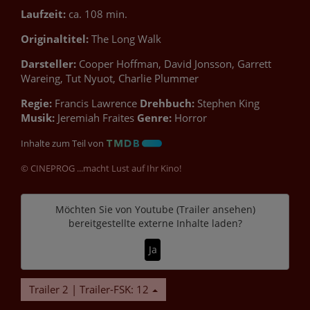
Laufzeit:
ca. 108 min.
Originaltitel:
The Long Walk
Darsteller:
Cooper Hoffman, David Jonsson, Garrett
Wareing, Tut Nyuot, Charlie Plummer
Regie:
Francis Lawrence
Drehbuch:
Stephen King
Musik:
Jeremiah Fraites
Genre:
Horror
Inhalte zum Teil von
© CINEPROG ...macht Lust auf Ihr Kino!
Möchten Sie von
Youtube (Trailer ansehen)
bereitgestellte externe Inhalte laden?
Ja
Trailer 2 | Trailer-FSK: 12