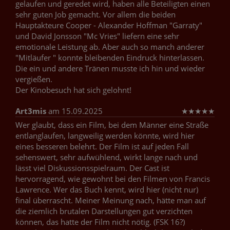
gelaufen und geredet wird, haben alle Beteiligten einen
sehr guten Job gemacht. Vor allem die beiden
Hauptakteure Cooper - Alexander Hoffman "Garraty"
und David Jonsson "Mc Vries" liefern eine sehr
emotionale Leistung ab. Aber auch so manch anderer
"Mitläufer " konnte bleibenden Eindruck hinterlassen.
Die ein und andere Tränen musste ich hin und wieder
vergießen.
Der Kinobesuch hat sich gelohnt!
Art3mis
am 15.09.2025
★
★
★
★
★
Wer glaubt, dass ein Film, bei dem Männer eine Straße
entlanglaufen, langweilig werden könnte, wird hier
eines besseren belehrt. Der Film ist auf jeden Fall
sehenswert, sehr aufwühlend, wirkt lange nach und
lässt viel Diskussionsspielraum. Der Cast ist
hervorragend, wie gewohnt bei den Filmen von Francis
Lawrence. Wer das Buch kennt, wird hier (nicht nur)
final überrascht. Meiner Meinung nach, hätte man auf
die ziemlich brutalen Darstellungen gut verzichten
können, das hatte der Film nicht nötig. (FSK 16?)