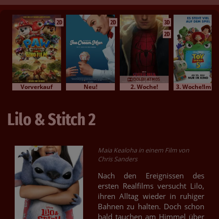
2D
2D
3D
2D
Vorverkauf
Neu!
2. Woche!
3. Woche!Im Bundesstart
Lilo & Stitch 2
Maia Kealoha in einem Film von
Chris Sanders
Nach den Ereignissen des
ersten Realfilms versucht Lilo,
ihren Alltag wieder in ruhiger
Bahnen zu halten. Doch schon
bald tauchen am Himmel über