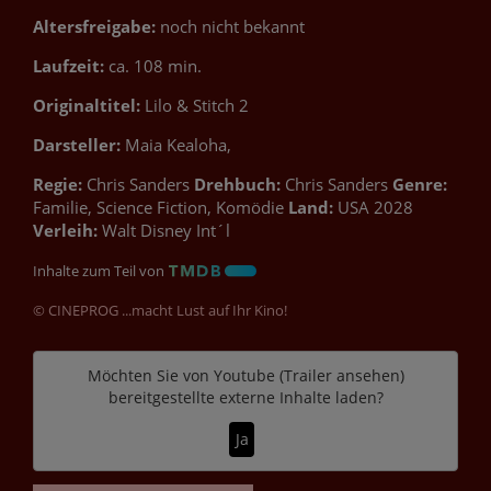
Altersfreigabe:
noch nicht bekannt
Laufzeit:
ca. 108 min.
Originaltitel:
Lilo & Stitch 2
Darsteller:
Maia Kealoha,
Regie:
Chris Sanders
Drehbuch:
Chris Sanders
Genre:
Familie, Science Fiction, Komödie
Land:
USA 2028
Verleih:
Walt Disney Int´l
Inhalte zum Teil von
© CINEPROG ...macht Lust auf Ihr Kino!
Möchten Sie von
Youtube (Trailer ansehen)
bereitgestellte externe Inhalte laden?
Ja