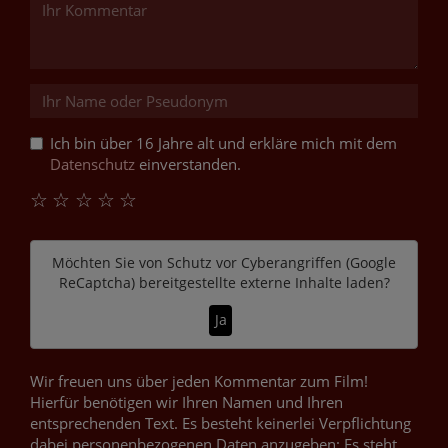
Ich bin über 16 Jahre alt und erkläre mich mit dem
Datenschutz
einverstanden.
☆
☆
☆
☆
☆
Möchten Sie von
Schutz vor Cyberangriffen (Google
ReCaptcha)
bereitgestellte externe Inhalte laden?
Ja
Wir freuen uns über jeden Kommentar zum Film!
Hierfür benötigen wir Ihren Namen und Ihren
entsprechenden Text. Es besteht keinerlei Verpflichtung
dabei personenbezogenen Daten anzugeben: Es steht