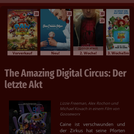
2D
2D
3D
2D
Vorverkauf
Neu!
2. Woche!
3. Woche!Im Bundesstart
The Amazing Digital Circus: Der
letzte Akt
Lizzie Freeman, Alex Rochon und
Michael Kovach in einem Film von
Gooseworx
Caine ist verschwunden und
der Zirkus hat seine Pforten