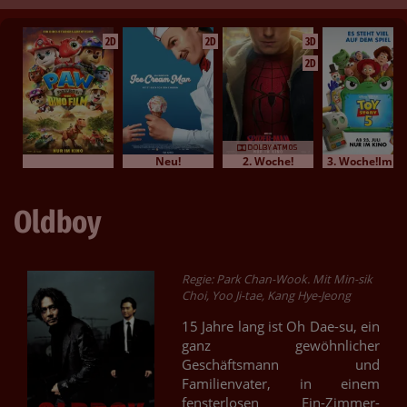
2D
2D
3D
2D
Neu!
2. Woche!
3. Woche!Im Bundesstart
Oldboy
Regie: Park Chan-Wook. Mit Min-sik
Choi, Yoo Ji-tae, Kang Hye-Jeong
15 Jahre lang ist Oh Dae-su, ein
ganz gewöhnlicher
Geschäftsmann und
Familienvater, in einem
fensterlosen Ein-Zimmer-