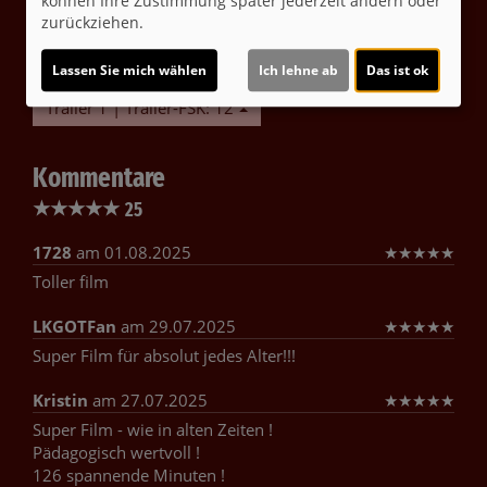
können Ihre Zustimmung später jederzeit ändern oder
bereitgestellte externe Inhalte laden?
zurückziehen.
Ja
Lassen Sie mich wählen
Ich lehne ab
Das ist ok
Trailer 1 | Trailer-FSK: 12
Kommentare
★
★
★
★
★
25
1728
am 01.08.2025
★
★
★
★
★
Toller film
LKGOTFan
am 29.07.2025
★
★
★
★
★
Super Film für absolut jedes Alter!!!
Kristin
am 27.07.2025
★
★
★
★
★
Super Film - wie in alten Zeiten !
Pädagogisch wertvoll !
126 spannende Minuten !