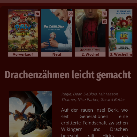
2D
2D
3D
2D
Vorverkauf
Neu!
2. Woche!
3. Woche!Im Bundesstart
Drachenzähmen leicht gemacht
Regie: Dean DeBlois. Mit Mason
Thames, Nico Parker, Gerard Butler
Auf der rauen Insel Berk, wo
seit Generationen eine
erbitterte Feindschaft zwischen
Wikingern und Drachen
herrscht, gilt Hicks als