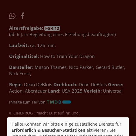
Altersfreigabe:
(ab 6 J. in Begleitung eines Erziehungsbeauftragten)
Laufzeit:
ca. 126 min.
Originaltitel:
How to Train Your Dragon
Darsteller:
Mason Thames, Nico Parker, Gerard Butler,
Nick Frost,
Regie:
Dean DeBlois
Drehbuch:
Dean DeBlois
Genre:
Action, Abenteuer
Land:
USA 2025
Verleih:
Universal
Inhalte zum Teil von
© CINEPROG ...macht Lust auf Ihr Kino!
Hallo! Könnten wir bitte einige zusätzliche Dienste für
Erforderlich & Besucher-Statistiken
aktivieren? Sie
Möchten Sie von
Youtube (Trailer ansehen)