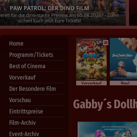
PAW PATROL: DER DINO FILM
bereit für die dino-starke Preview am 05.08.2026? - Dann
sichert Euch jetzt Eure Tickets!
Home
2D
Programm/Tickets
Best of Cinema
Vorverkauf
Vorverkauf
Neu!
Der Besondere Film
Vorschau
Gabby´s Dollh
Eintrittspreise
Film-Archiv
Event-Archiv