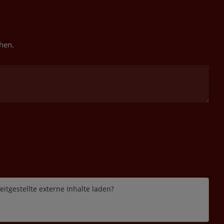
hen.
itgestellte externe Inhalte laden?