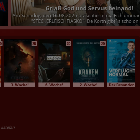
Griaß God und Servus beinand!
Am Sonndog, den 16.08.2026 präsentiern mia Eich ummar
"STECKERLFISCHFIASKO". De Kortn gibt`s scho onl
D
2D
2D
2D
2D
3. Woche!
6. Woche!
2. Woche!
Der Besondere Film
a Estefan