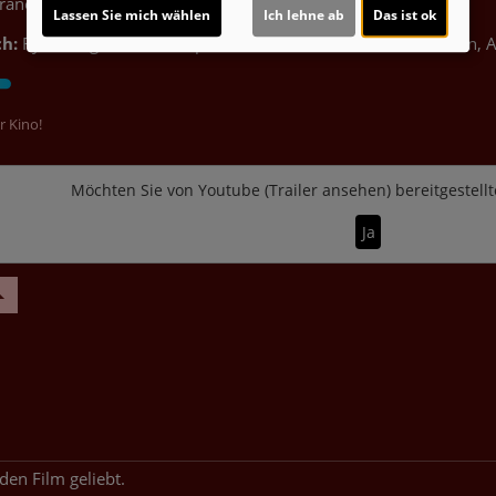
raner, Kristen Wiig, Gloria Estefan, Jason Mantzoukas
Lassen Sie mich wählen
Ich lehne ab
Das ist ok
h:
Ryan Crego
Musik:
Stephanie Economou
Genre:
Animation, 
r Kino!
Möchten Sie von
Youtube (Trailer ansehen)
bereitgestellt
Ja
den Film geliebt.