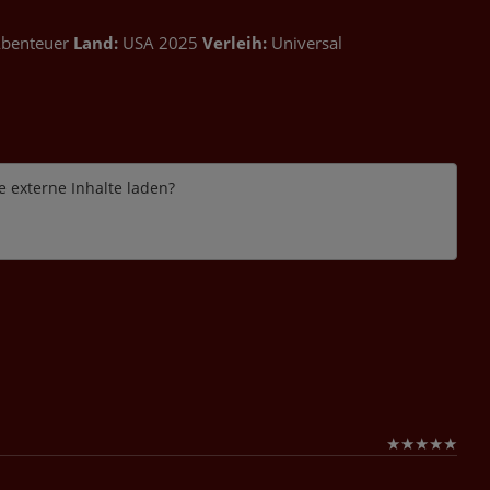
Abenteuer
Land:
USA 2025
Verleih:
Universal
e externe Inhalte laden?
★
★
★
★
★