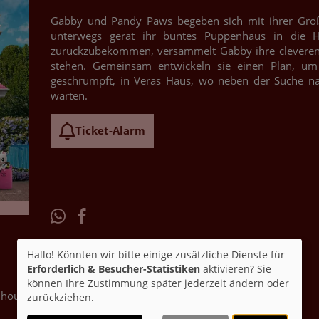
Gabby und Pandy Paws begeben sich mit ihrer Großm
unterwegs gerät ihr buntes Puppenhaus in die H
zurückzubekommen, versammelt Gabby ihre cleveren K
stehen. Gemeinsam entwickeln sie einen Plan, um i
geschrumpft, in Veras Haus, wo neben der Suche n
warten.
Ticket-Alarm
Hallo! Könnten wir bitte einige zusätzliche Dienste für
Erforderlich & Besucher-Statistiken
aktivieren? Sie
können Ihre Zustimmung später jederzeit ändern oder
house: The Movie
zurückziehen.