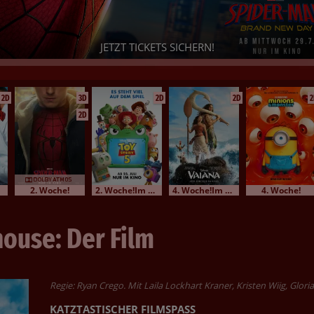
JETZT TICKETS SICHERN!
2D
3D
2D
2D
2
2D
2. Woche!
2. Woche!Im Bundesstart
4. Woche!Im Bundesstart
4. Woche!
ouse: Der Film
Regie: Ryan Crego. Mit Laila Lockhart Kraner, Kristen Wiig, Glori
KATZTASTISCHER FILMSPASS