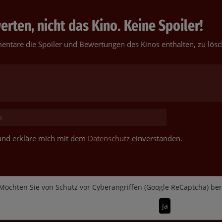
rten, nicht das Kino. Keine Spoiler!
entare die Spoiler und Bewertungen des Kinos enthalten, zu lösc
t und erkläre mich mit dem
Datenschutz
einverstanden.
Möchten Sie von
Schutz vor Cyberangriffen (Google ReCaptcha)
bere
Ja