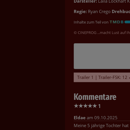
Darsteller:
Laila Lockhart K
Regie:
Ryan Crego
Drehbuc
Inhalte zum Teil von
© CINEPROG ...macht Lust auf Ih
Trailer 1 | Trailer-FSK: 12
Kommentare
★
★
★
★
★
1
Eldae
am 09.10.2025
Meine 5 jährige Tochter hat 