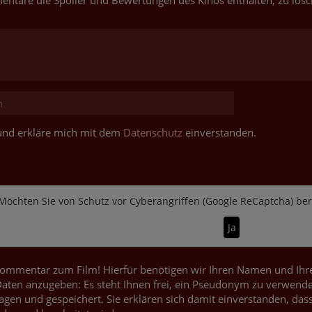
entare die Spoiler und Bewertungen des Kinos enthalten, zu lösc
t und erkläre mich mit dem
Datenschutz
einverstanden.
Möchten Sie von
Schutz vor Cyberangriffen (Google ReCaptcha)
bere
Ja
ommentar zum Film! Hierfür benötigen wir Ihren Namen und Ihren
ten anzugeben: Es steht Ihnen frei, ein Pseudonym zu verwende
agen und gespeichert. Sie erklären sich damit einverstanden, dass