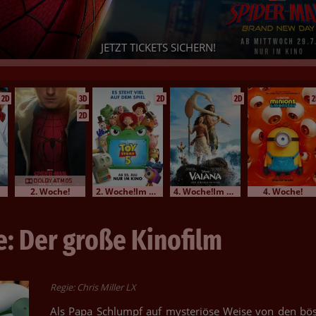
Am Sonndog,
JETZT TICKETS SICHERN!
"ST
2D
3D
2D
2D
2
2D
2. Woche!
2. Woche!Im Bundesstart
4. Woche!Im Bundesstart
4. Woche!
: Der große Kinofilm
Regie: Chris Miller LX
Als Papa Schlumpf auf mysteriöse Weise von den bö