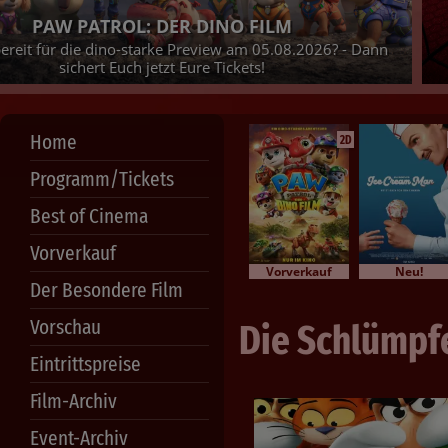
OL: DER DINO FILM
o-starke Preview am 05.08.2026? - Dann
ch jetzt Eure Tickets!
Home
2D
Programm/Tickets
Best of Cinema
Vorverkauf
Vorverkauf
Neu!
Der Besondere Film
Vorschau
Die Schlümpfe
Eintrittspreise
Film-Archiv
Event-Archiv