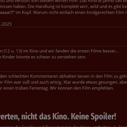
s und verstört von diesem wirren Film. Das Kind (6 Jahre) saß e
missen haben. Die Handlung ist komplett wirr, wild und es gibt ke
aaaat?!“ im Kopf. Warum nicht einfach einen kindgerechten Film
8.2025
 (12 u. 13) im Kino und wir fanden die ersten Filme besser…
ine Kinder könnte es schwer zu verstehen sein.
 den schlechten Kommentaren abhalten lassen in den Film zu geh
er Film war süß und auch witzig. Klar wurde etwas gesungen, abe
r einen trüben Ferientag. Wir können den Film empfehlen.
rten, nicht das Kino. Keine Spoiler!