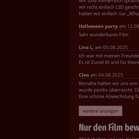
Wir sind immernoch sprachlo
wir nicht einfach LSD gesch
hatten wir einfach nur „Wha
Halloween party
am 12.0
Sehr wunderbares Film
Lina L.
am 05.08.2025
Ich war mit meinen Freunden
Es ist Zuviel KI und für kle
Cleo
am 04.08.2025
Beinahe hätten wir uns von
wurde positiv überrascht. D
Eine schöne Abwechslung fü
weitere anzeigen
Nur den Film bewe