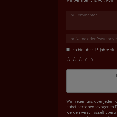
Wir behalten uns vor, Komm
Ich bin über 16 Jahre al
☆
☆
☆
☆
☆
Wir freuen uns über jeden K
dabei personenbezogenen Da
werden verschlüsselt übertr