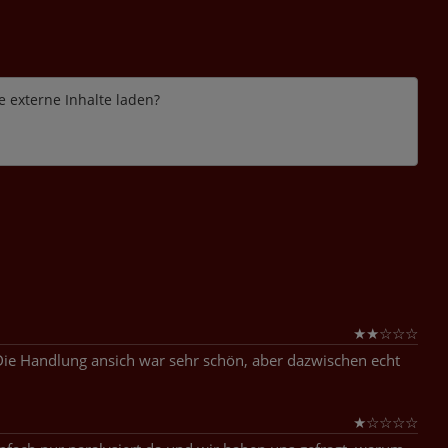
e externe Inhalte laden?
★
★
☆
☆
☆
Die Handlung ansich war sehr schön, aber dazwischen echt
★
☆
☆
☆
☆