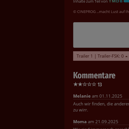
Inhalte zum Teil von
© CINEPROG ...macht Lust auf Ih
Trailer 1 | Trailer-FSK: 0
Kommentare
★
★
☆
☆
☆
13
Melanie
am 01.11.2025
Auch wir finden, die ander
zu wirr.
Moma
am 21.09.2025