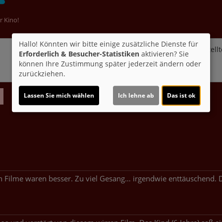
r Kino!
Hallo! Könnten wir bitte einige zusätzliche Dienste für
Möchten Sie von
Youtube (Trailer ansehen)
bereitgestellt
Erforderlich & Besucher-Statistiken
aktivieren? Sie
können Ihre Zustimmung später jederzeit ändern oder
Ja
zurückziehen.
Lassen Sie mich wählen
Ich lehne ab
Das ist ok
en Filme waren besser. Zu viel Gesang… irgendwie enttäuschend. 