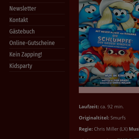
Newsletter
Kontakt
Gästebuch
Online-Gutscheine
Kein Zapping!
Kidsparty
Laufzeit:
ca. 92 min.
Originaltitel:
Smurfs
Regie:
Chris Miller (LX)
Musi