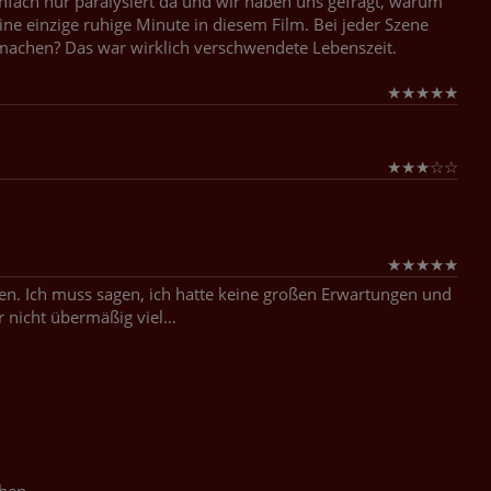
infach nur paralysiert da und wir haben uns gefragt, warum
ine einzige ruhige Minute in diesem Film. Bei jeder Szene
 machen? Das war wirklich verschwendete Lebenszeit.
★
★
★
★
★
★
★
★
☆
☆
★
★
★
★
★
en. Ich muss sagen, ich hatte keine großen Erwartungen und
r nicht übermäßig viel…