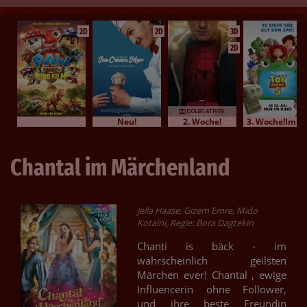
2D
2D
3D
2D
Neu!
2. Woche!
3. Woche!Im Bundesstart
Chantal im Märchenland
Jella Haase, Gizem Emre, Mido
Kotaini, Regie: Bora Dagtekin
Chanti is bäck - im
wahrscheinlich geilsten
Märchen ever! Chantal , ewige
Influencerin ohne Follower,
und ihre beste Freundin