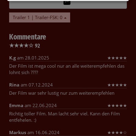
Trailer 1 | Trailer-FSK: 0
Kommentare
★
★
★
★
☆
92
K.g
am 28.01.2025
★
★
★
★
★
Der Film ist mega cool nur an alle weiterempfehlen das
lohnt sich ????
Rina
am 07.12.2024
★
★
★
★
★
Der Film war sehr lustig nur zum weiterempfehlen
Emma
am 22.06.2024
★
★
★
★
★
Richtig toller Film. Man lacht sehr viel. Kann den Film
entfehelen. :)
Markus
am 16.06.2024
★
★
★
★
☆